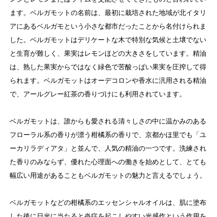
ます。ベルガモットの名前は、最初に栽培された地域が北イタリ
アにあるベルガモという小さな都市だったことから名付けられま
した。ベルガモットはデリケートな木で特別な気候と土壌でない
と生育が難しく、果実はレモンほどの大きさをしています。精油
は、熟した果実からではなく緑色で苦酸っぱい果実を圧搾して得
られます。ベルガモットはオーデコロンや香水に汎用される精油
で、アールグレー紅茶の香りづけにも利用されています。
ベルガモットは、誰からも愛される清々しさの中に温かみのある
フローラル系の香りが漂う柑橘系の香りで、京都かほ里でも「ユ
ーカリラディアタ」と並んで、人気の精油の一つです。洗練され
た香りのみならず、優れた心理面への働きを始めとして、とても
幅広い用途があることもベルガモットの魅力と言えるでしょう。
ベルガモットなどの柑橘系のエッセンシャルオイルは、肌に塗布
した後に日光に当たると炎症を起こしやすい光感作という作用を