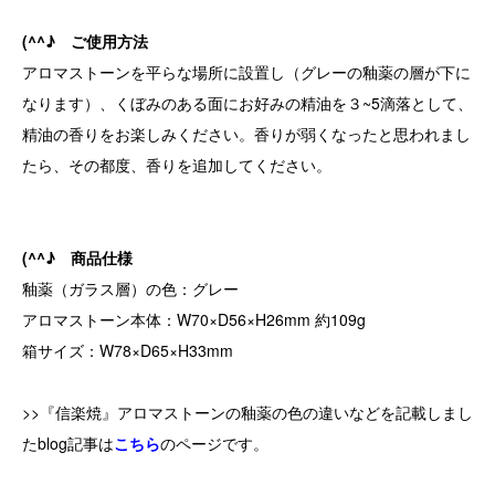
(^^♪ ご使用方法
アロマストーンを平らな場所に設置し（グレーの釉薬の層が下に
なります）、くぼみのある面にお好みの精油を３~5滴落として、
精油の香りをお楽しみください。香りが弱くなったと思われまし
たら、その都度、香りを追加してください。
(^^♪ 商品仕様
釉薬（ガラス層）の色：グレー
アロマストーン本体：W70×D56×H26mm 約109g
箱サイズ：W78×D65×H33mm
>>『信楽焼』アロマストーンの釉薬の色の違いなどを記載しまし
たblog記事は
こちら
のページです。