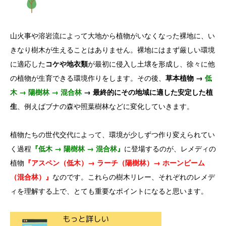
山火事や溶岩流によって大地から植物がいなくなった裸地に、い
きなり樹木が生えることはありません。裸地にはまず厳しい環境
に適応した
コケや地衣類
が最初に侵入し土壌を形成し、徐々に他
の植物が生育できる環境作りをします。その後、
草本植物 →
低
木 → 陽樹林 → 混合林
→ 最終的にその地域に適した安定した植
生
、例えばブナの森や照葉樹林などに変化していきます。
植物たちの世代交代によって、環境が少しずつ作り変えられてい
く過程
『低木 → 陽樹林 → 混合林』
に登場するのが、レメディの
植物
『アスペン（低木）→ ラーチ（陽樹林）→ ホーンビーム
（混合林）』
なのです。これらの樹木リレー、それぞれのレメデ
ィを理解する上で、とても重要なポイントになると思います。