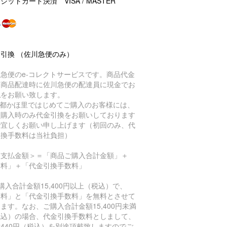
ジットカード決済 VISA / MASTER
引換 （佐川急便のみ）
急便のe-コレクトサービスです。商品代金
、商品配達時に佐川急便の配達員に現金でお
払をお願い致します。
京都かほ里ではじめてご購入のお客様には、
回購入時のみ代金引換をお願いしております
で宜しくお願い申し上げます（初回のみ、代
引換手数料は当社負担）
お支払金額＞＝「商品ご購入合計金額」＋
送料」＋「代金引換手数料」
購入合計金額15,400円以上（税込）で、
送料」と「代金引換手数料」を無料とさせて
ます。なお、ご購入合計金額15,400円未満
税込）の場合、代金引換手数料としまして、
440円（税込）を別途頂戴致しますのでご