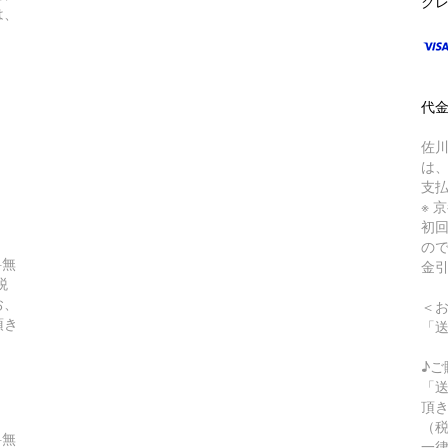
クレ
は、
）
代金
佐川
は
支
※ 
初
の
料無
金
税
お、
＜
頂き
「
♪ご
「
頂き
（
料無
一律