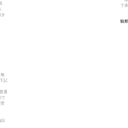
税
了
お、
頂き
観
）
料無
て下記
普通
能で
程受
0g以