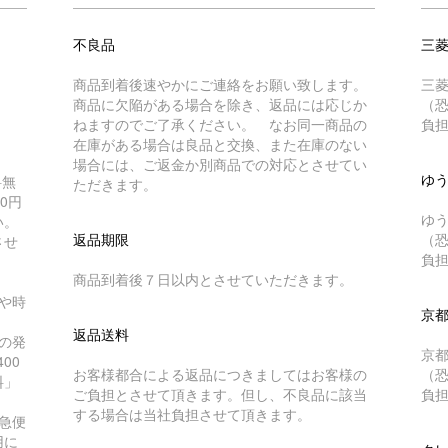
不良品
三
商品到着後速やかにご連絡をお願い致します。
三
商品に欠陥がある場合を除き、返品には応じか
（
ねますのでご了承ください。 なお同一商品の
負
在庫がある場合は良品と交換、また在庫のない
場合には、ご返金か別商品での対応とさせてい
ゆ
料無
ただきます。
0円
ゆ
い。
返品期限
（
させ
負
商品到着後７日以内とさせていただきます。
や時
京
返品送料
の発
京
00
お客様都合による返品につきましてはお客様の
（
料」
ご負担とさせて頂きます。但し、不良品に該当
負
する場合は当社負担させて頂きます。
急便
用に