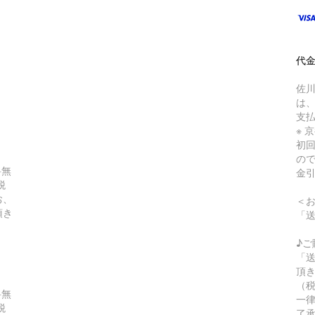
）
代金
佐川
は
支
※ 
初
の
料無
金
税
お、
＜
頂き
「
♪ご
「
頂き
（
料無
一律
税
了