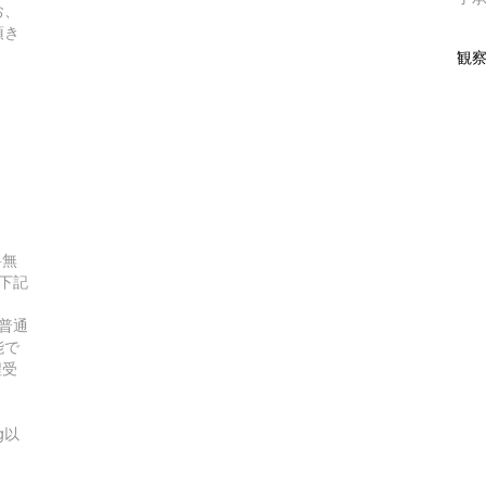
お、
頂き
観
）
料無
て下記
普通
能で
程受
0g以