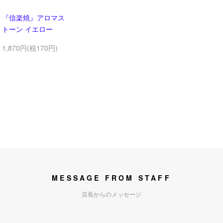
『信楽焼』アロマス
トーン イエロー
1,870円(税170円)
MESSAGE FROM STAFF
店長からのメッセージ