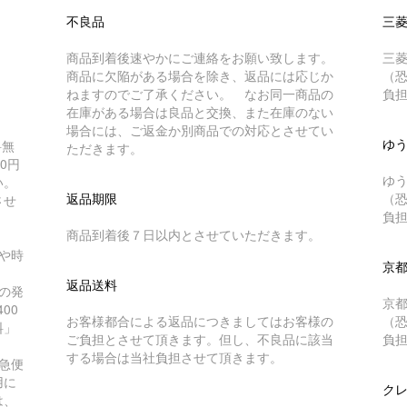
不良品
三
商品到着後速やかにご連絡をお願い致します。
三
商品に欠陥がある場合を除き、返品には応じか
（
ねますのでご了承ください。 なお同一商品の
負
在庫がある場合は良品と交換、また在庫のない
場合には、ご返金か別商品での対応とさせてい
ゆ
料無
ただきます。
0円
ゆ
い。
返品期限
（
させ
負
商品到着後７日以内とさせていただきます。
や時
京
返品送料
の発
京
00
お客様都合による返品につきましてはお客様の
（
料」
ご負担とさせて頂きます。但し、不良品に該当
負
する場合は当社負担させて頂きます。
急便
用に
クレ
は、