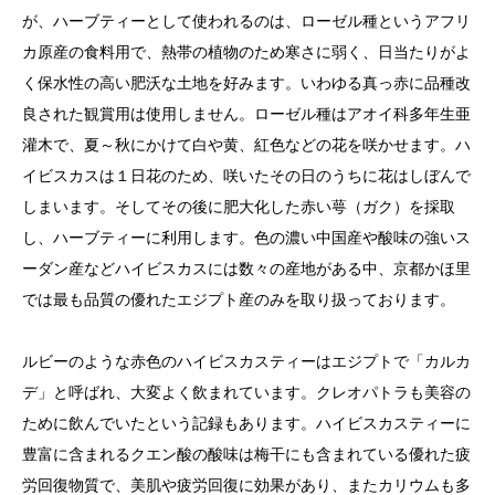
が、ハーブティーとして使われるのは、ローゼル種というアフリ
カ原産の食料用で、熱帯の植物のため寒さに弱く、日当たりがよ
く保水性の高い肥沃な土地を好みます。いわゆる真っ赤に品種改
良された観賞用は使用しません。ローゼル種はアオイ科多年生亜
灌木で、夏～秋にかけて白や黄、紅色などの花を咲かせます。ハ
イビスカスは１日花のため、咲いたその日のうちに花はしぼんで
しまいます。そしてその後に肥大化した赤い萼（ガク）を採取
し、ハーブティーに利用します。色の濃い中国産や酸味の強いス
ーダン産などハイビスカスには数々の産地がある中、京都かほ里
では最も品質の優れたエジプト産のみを取り扱っております。
ルビーのような赤色のハイビスカスティーはエジプトで「カルカ
デ」と呼ばれ、大変よく飲まれています。クレオパトラも美容の
ために飲んでいたという記録もあります。ハイビスカスティーに
豊富に含まれるクエン酸の酸味は梅干にも含まれている優れた疲
労回復物質で、美肌や疲労回復に効果があり、またカリウムも多