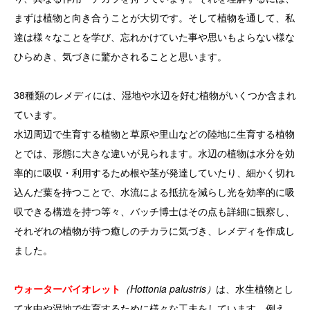
まずは植物と向き合うことが大切です。そして植物を通して、私
達は様々なことを学び、忘れかけていた事や思いもよらない様な
ひらめき、気づきに驚かされることと思います。
38種類のレメディには、湿地や水辺を好む植物がいくつか含まれ
ています。
水辺周辺で生育する植物と草原や里山などの陸地に生育する植物
とでは、形態に大きな違いが見られます。水辺の植物は水分を効
率的に吸収・利用するため根や茎が発達していたり、細かく切れ
込んだ葉を持つことで、水流による抵抗を減らし光を効率的に吸
収できる構造を持つ等々、バッチ博士はその点も詳細に観察し、
それぞれの植物が持つ癒しのチカラに気づき、レメディを作成し
ました。
ウォーターバイオレット
（Hottonia palustris）
は、水生植物とし
て水中や湿地で生育するために様々な工夫をしています。例え