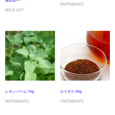
無添加ー
594円(税44円)
SOLD OUT
レモンバーム 10g
ルイボス 20g
583円(税43円)
756円(税56円)