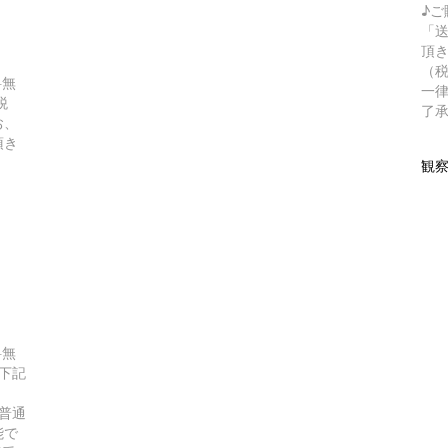
♪ご
「
頂き
（
料無
一律
税
了
お、
頂き
観
）
料無
て下記
普通
能で