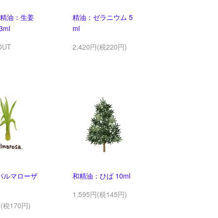
精油：生姜
精油：ゼラニウム 5
3ml
ml
OUT
2,420円(税220円)
パルマローザ
和精油：ひば 10ml
1,595円(税145円)
円(税170円)