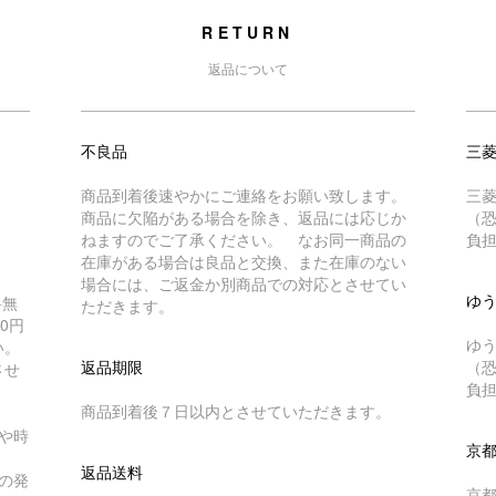
RETURN
返品について
不良品
三
商品到着後速やかにご連絡をお願い致します。
三
商品に欠陥がある場合を除き、返品には応じか
（
ねますのでご了承ください。 なお同一商品の
負
在庫がある場合は良品と交換、また在庫のない
場合には、ご返金か別商品での対応とさせてい
ゆ
料無
ただきます。
0円
ゆ
い。
返品期限
（
させ
負
商品到着後７日以内とさせていただきます。
や時
京
返品送料
の発
京