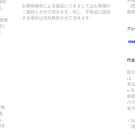
00
お客様都合による返品につきましてはお客様の
（
料」
ご負担とさせて頂きます。但し、不良品に該当
負
する場合は当社負担させて頂きます。
急便
用に
クレ
は、
）
代金
佐川
は
支
※ 
初
の
料無
金
税
お、
＜
頂き
「