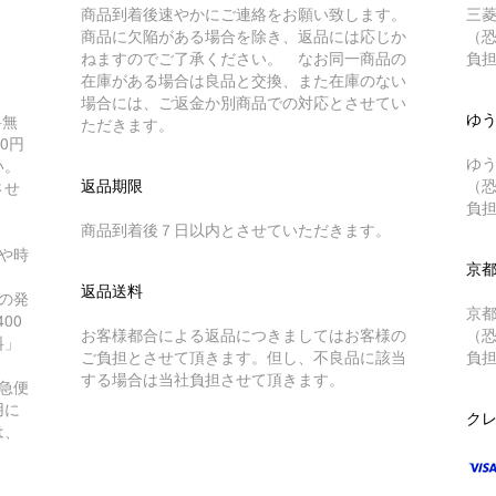
商品到着後速やかにご連絡をお願い致します。
三
商品に欠陥がある場合を除き、返品には応じか
（
ねますのでご了承ください。 なお同一商品の
負
在庫がある場合は良品と交換、また在庫のない
場合には、ご返金か別商品での対応とさせてい
ゆ
料無
ただきます。
0円
ゆ
い。
返品期限
（
させ
負
商品到着後７日以内とさせていただきます。
や時
京
返品送料
の発
京
00
お客様都合による返品につきましてはお客様の
（
料」
ご負担とさせて頂きます。但し、不良品に該当
負
する場合は当社負担させて頂きます。
急便
用に
クレ
は、