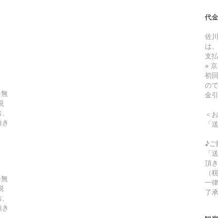
）
代金
佐川
は
支
※ 
初
の
料無
金
税
お、
＜
頂き
「
♪ご
「
頂き
（
料無
一律
税
了
お、
頂き